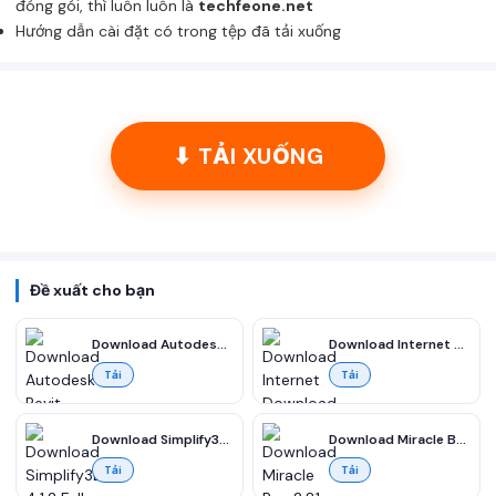
đóng gói, thì luôn luôn là
techfeone.net
Hướng dẫn cài đặt có trong tệp đã tải xuống
⬇ TẢI XUỐNG
Đề xuất cho bạn
Download Autodesk Revit 2021 Full miễn phí
Download Internet Download Manager (IDM) 6.36 Build 7 Full Miễn Phí
Tải
Tải
Download Simplify3D 4.1.2 Full – Hỗ trợ in 3D miễn phí
Download Miracle Box 2.81 Full miễn phí
Tải
Tải